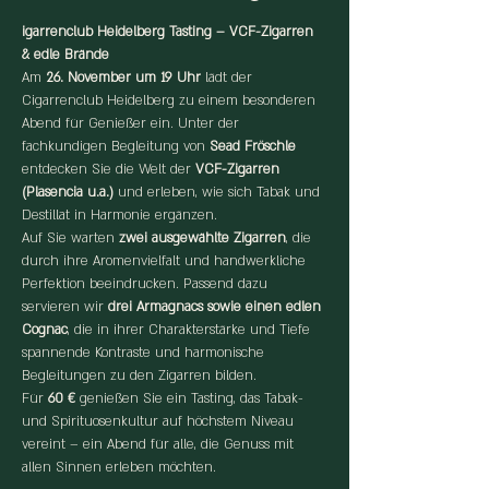
igarrenclub Heidelberg Tasting – VCF-Zigarren 
& edle Brände
Am 
26. November um 19 Uhr
 lädt der 
Cigarrenclub Heidelberg zu einem besonderen 
Abend für Genießer ein. Unter der 
fachkundigen Begleitung von 
Sead Fröschle
entdecken Sie die Welt der 
VCF-Zigarren 
(Plasencia u.a.)
 und erleben, wie sich Tabak und 
Destillat in Harmonie ergänzen.
Auf Sie warten 
zwei ausgewählte Zigarren
, die 
durch ihre Aromenvielfalt und handwerkliche 
Perfektion beeindrucken. Passend dazu 
servieren wir 
drei Armagnacs sowie einen edlen 
Cognac
, die in ihrer Charakterstärke und Tiefe 
spannende Kontraste und harmonische 
Begleitungen zu den Zigarren bilden.
Für 
60 €
 genießen Sie ein Tasting, das Tabak- 
und Spirituosenkultur auf höchstem Niveau 
vereint – ein Abend für alle, die Genuss mit 
allen Sinnen erleben möchten.