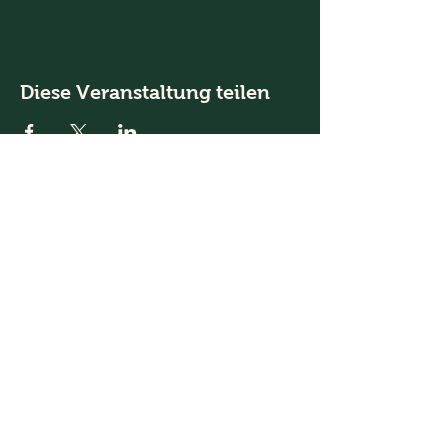
Diese Veranstaltung teilen
INFORMIERT WERDEN
Auf WhatsApp und Threema widmen wir
uns detaillierter den Zigarrenabenden und
den Veranstaltungen. Wer regelmäßig
informiert werden will, meldet sich bei
Heinz-Dieter Hufnagel an.
Join the Club & Get Updates
on Special Events