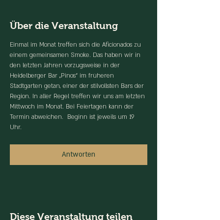
Über die Veranstaltung
Einmal im Monat treffen sich die Aficionados zu 
einem gemeinsamen Smoke. Das haben wir in 
den letzten Jahren vorzugsweise in der 
Heidelberger Bar „Pinos“ im früheren 
Stadtgarten getan, einer der stilvollsten Bars der 
Region. In aller Regel treffen wir uns am letzten 
Mittwoch im Monat. Bei Feiertagen kann der 
Termin abweichen.  Beginn ist jeweils um 19 
Uhr.
Antworten
Diese Veranstaltung teilen